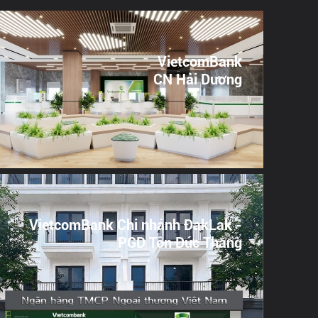
VietcomBank
CN Hải Dương
VietcomBank Chi nhánh ĐakLak -
PGD Tôn Đức Thắng