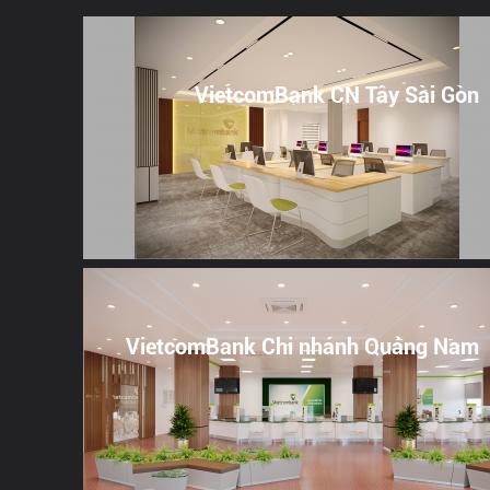
VietcomBank CN Tây Sài Gòn
VietcomBank Chi nhánh Quảng Nam