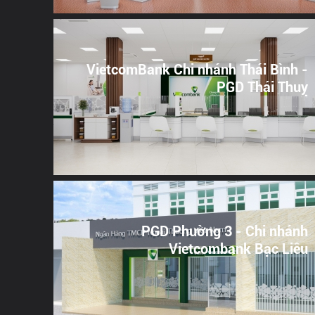
VietcomBank Chi nhánh Thái Bình -
PGD Thái Thuỵ
PGD Phường 3 - Chi nhánh
Vietcombank Bạc Liêu