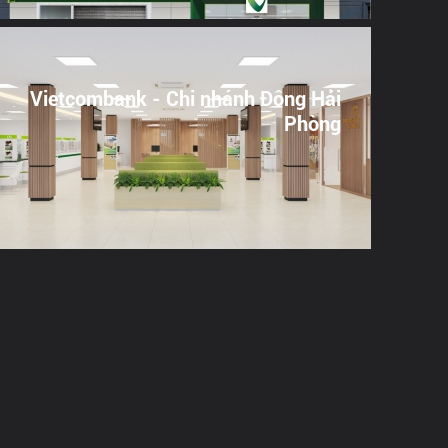
Vietcombank - Chi nhánh Đông Hải
Phòng