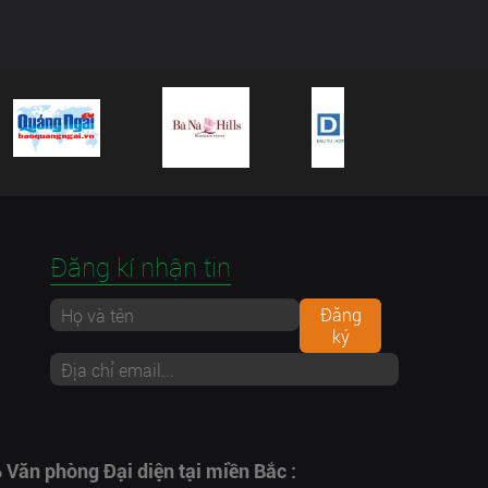
Đăng kí nhận tin
Đăng
ký
Văn phòng Đại diện tại miền Bắc :