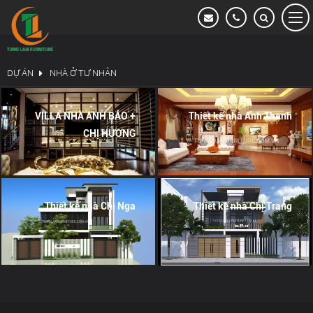
Dự án
HỆ THỐNG NGÂN HÀNG VIETCOMBANK
DỰ ÁN
NHÀ Ở TƯ NHÂN
VĂN PHÒNG LÀM VIỆC
VILLA NHÀ ANH BẢO +
Thiết kế nhà Anh Thanh
KHÁCH SẠN & RESORT
CHỊ HƯƠNG
CĂN HỘ CAO CẤP
NHÀ Ở TƯ NHÂN
Thiết kế nhà Chị Nga
Thiết kế nhà Chị Trang
HỆ THỐNG NGÂN HÀNG VIETINBANK
HỆ THỐNG NGÂN HÀNG AGRIBANK