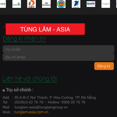
Đăng kí nhận tin
Đăng ký
Liên hệ với chúng tôi
Trụ sở chính :
.
Add
: 35 A-B-C Núi Thành, P. Hòa Cường, TP. Đà Nẵng
Tel
: (0236)3.62 76 76 - Hotline: 0906 00 76 76
Mail
: tunglam-asia@tunglamgroup.vn
tunglam-asia.com.vn
Web
: