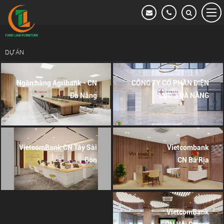
Dự án
HỆ THỐNG NGÂN HÀNG VIETCOMBANK
DỰ ÁN
VĂN PHÒNG LÀM VIỆC
Ngân hàng Agribank - CN
CÔNG TY CỔ PHẦN ĐIỆN
KHÁCH SẠN & RESORT
Đà Nẵng
LỰC 3 ĐÀ NẴNG
CĂN HỘ CAO CẤP
NHÀ Ở TƯ NHÂN
VietcomBank CN Tây Sài
Vietcombank
Gòn
CN Bà Rịa
HỆ THỐNG NGÂN HÀNG VIETINBANK
HỆ THỐNG NGÂN HÀNG AGRIBANK
VietcomBank