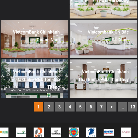
CN Hải Dương
VietcomBank Chi nhánh
Vietcombank CN Bắc
Quảng Nam
Giang
VietcomBank Chi nhánh
VietcomBank Chi nhánh
ĐakLak - PGD Tôn Đức
Thái Bình - PGD Thái Thuỵ
Thắng
1
2
3
4
5
6
7
...
13