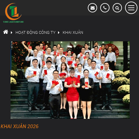
Hoạt động công ty
HOẠT ĐỘNG TỪ THIỆN
HOẠT ĐỘNG CÔNG TY
KHAI XUÂN
HOẠT ĐỘNG VUI CHƠI GIẢI TRÍ
GIẢI BÓNG ĐÁ
DỰ ÁN TÙNG LÂM - TOWER
YEAR - END - PARTY.
HOẠT ĐỘNG HỘI THAO
TEAM BUILDING
KHAI XUÂN 2026
KHAI XUÂN