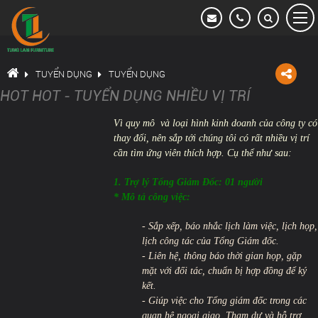
Tung Lam Furniture
TRANG CHỦ
TUYỂN DỤNG
TUYỂN DỤNG
HOT HOT - TUYỂN DỤNG NHIỀU VỊ TRÍ
GIỚI THIỆU
Vì quy mô và loại hình kinh doanh của công ty có
DỰ ÁN
thay đổi, nên sắp tới chúng tôi có rất nhiều vị trí
cần tìm ứng viên thích hợp. Cụ thể như sau:
VĂN PHÒNG CHO THUÊ
1. Trợ lý Tổng Giám Đốc: 01 người
* Mô tả công việc:
HOẠT ĐỘNG CÔNG TY
- Sắp xếp, báo nhắc lịch làm việc, lịch họp,
TUYỂN DỤNG
lịch công tác của Tổng Giám đốc.
- Liên hệ, thông báo thời gian họp, gặp
THÔNG TIN LIÊN HỆ
mặt với đối tác, chuẩn bị hợp đồng để ký
kết.
- Giúp việc cho Tổng giám đốc trong các
quan hệ ngoại giao. Tham dự và hỗ trợ