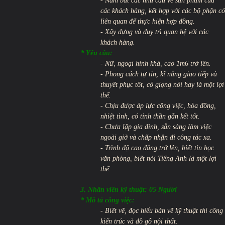
- Nắm bắt các nhu cầu về sản phẩm của
các khách hàng, kết hợp với các bộ phận có
liên quan để thực hiện hợp đồng.
- Xây dựng và duy trì quan hệ với các
khách hàng.
* Yêu cầu:
- Nữ, ngoại hình khá, cao 1m6 trở lên.
- Phong cách tự tin, kĩ năng giao tiếp và
thuyết phục tốt, có giọng nói hay là một lợi
thế.
- Chịu được áp lực công việc, hòa đồng,
nhiệt tình, có tinh thần gắn kết tốt.
- Chưa lập gia đình, sẵn sàng làm việc
ngoài giờ và chấp nhận đi công tác xa.
- Trình độ cao đẳng trở lên, biết tin học
văn phòng, biết nói Tiếng Anh là một lợi
thế.
3. Nhân viên kỹ thuật: 05 Người
* Mô tả công việc:
- Biết vẽ, đọc hiểu bản vẽ kỹ thuật thi công
kiến trúc và đồ gỗ nội thất.