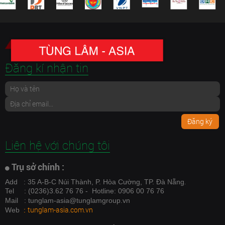
Đăng kí nhận tin
Đăng ký
Liên hệ với chúng tôi
Trụ sở chính :
.
Add
: 35 A-B-C Núi Thành, P. Hòa Cường, TP. Đà Nẵng
Tel
: (0236)3.62 76 76 - Hotline: 0906 00 76 76
Mail
: tunglam-asia@tunglamgroup.vn
tunglam-asia.com.vn
Web
: