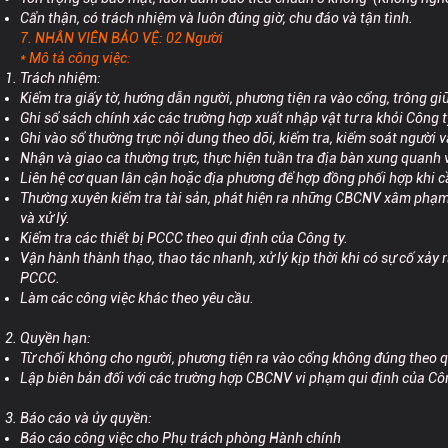
Cẩn thận, có trách nhiệm và luôn đúng giờ, chu đáo và tận tình.
7. NHÂN VIÊN BẢO VỆ: 02 Người
* Mô tả công việc
:
Trách nhiệm:
Kiểm tra giấy tờ, hướng dẫn người, phương tiện ra vào cổng, trông gi
Ghi sổ sách chính xác các trường hợp xuất nhập vật tư ra khỏi Công t
Ghi vào sổ thường trực nội dung theo dõi, kiểm tra, kiểm soát người 
Nhận và giao ca thường trực, thực hiện tuần tra địa bàn xung quanh v
Liên hệ cơ quan lân cận hoặc địa phương để hợp đồng phối hợp khi cầ
Thường xuyên kiểm tra tài sản, phát hiện ra những CBCNV xâm phạm 
và xử lý.
Kiểm tra các thiết bị PCCC theo qui định của Công ty.
Vận hành thành thạo, thao tác nhanh, xử lý kịp thời khi có sự cố xảy
PCCC.
Làm các công việc khác theo yêu cầu.
Quyền hạn:
Từ chối không cho người, phương tiện ra vào cổng không đúng theo q
Lập biên bản đối với các trường hợp CBCNV vi phạm qui định của Côn
Báo cáo và ủy quyền:
Báo cáo công việc cho Phụ trách phòng Hành chính