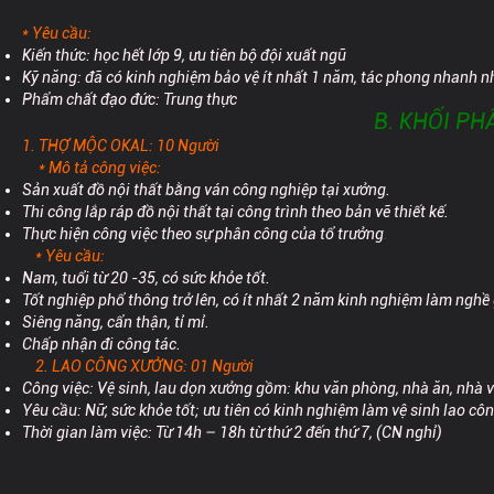
* Yêu cầu:
Kiến thức: học hết lớp 9, ưu tiên bộ đội xuất ngũ
Kỹ năng: đã có kinh nghiệm bảo vệ ít nhất 1 năm, tác phong nhanh n
Phẩm chất đạo đức: Trung thực
B. KHỐI P
1. THỢ MỘC OKAL: 10 Người
* Mô tả công việc:
Sản xuất đồ nội thất bằng ván công nghiệp tại xưởng.
Thi công lắp ráp đồ nội thất tại công trình theo bản vẽ thiết kế.
Thực hiện công việc theo sự phân công của tổ trưởng
.
* Yêu cầu:
Nam, tuổi từ 20 -35, có sức khỏe tốt.
Tốt nghiệp phổ thông trở lên, có ít nhất 2 năm kinh nghiệm làm nghề
Siêng năng, cẩn thận, tỉ mỉ.
Chấp nhận đi công tác.
2. LAO CÔNG XƯỞNG: 01 Người
Công việc: Vệ sinh, lau dọn xưởng gồm: khu văn phòng, nhà ăn, nhà v
Yêu cầu: Nữ, sức khỏe tốt; ưu tiên có kinh nghiệm làm vệ sinh lao côn
Thời gian làm việc: Từ 14h – 18h từ thứ 2 đến thứ 7, (CN nghỉ)