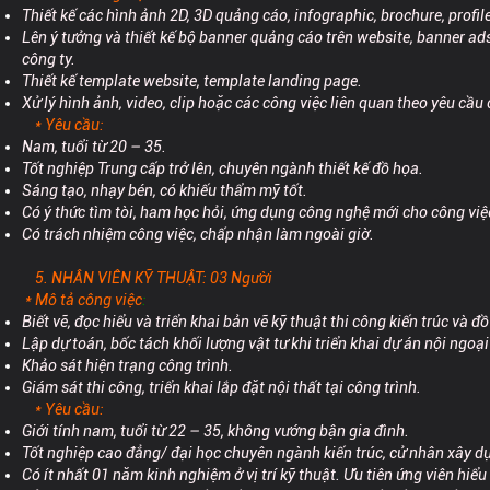
Thiết kế các hình ảnh 2D, 3D quảng cáo, infographic, brochure, profi
Lên ý tưởng và thiết kế bộ banner quảng cáo trên website, banner ad
công ty.
Thiết kế template website, template landing page.
Xử lý hình ảnh, video, clip hoặc các công việc liên quan theo yêu cầu
* Yêu cầu:
Nam, tuổi từ 20 – 35.
Tốt nghiệp Trung cấp trở lên, chuyên ngành thiết kế đồ họa.
Sáng tạo, nhạy bén, có khiếu thẩm mỹ tốt.
Có ý thức tìm tòi, ham học hỏi, ứng dụng công nghệ mới cho công việ
Có trách nhiệm công việc, chấp nhận làm ngoài giờ.
5. NHÂN VIÊN KỸ THUẬT: 03 Người
* Mô tả công việc
:
Biết vẽ, đọc hiểu và triển khai bản vẽ kỹ thuật thi công kiến trúc và đồ
Lập dự toán, bốc tách khối lượng vật tư khi triển khai dự án nội ngoại 
Khảo sát hiện trạng công trình.
Giám sát thi công, triển khai lắp đặt nội thất tại công trình.
* Yêu cầu:
Giới tính nam, tuổi từ 22 – 35, không vướng bận gia đình.
Tốt nghiệp cao đẳng/ đại học chuyên ngành kiến trúc, cử nhân xây dự
Có ít nhất 01 năm kinh nghiệm ở vị trí kỹ thuật. Ưu tiên ứng viên hiể