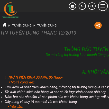
Tung Lam Furniture
TRANG CHỦ
TUYỂN DỤNG
TUYỂN DỤNG
TIN TUYỂN DỤNG THÁNG 12/2019
GIỚI THIỆU
DỰ ÁN
THÔNG BÁO TUYỂN
Do mở rộng thị trường kinh doanh Công t
VĂN PHÒNG CHO THUÊ
HOẠT ĐỘNG CÔNG TY
A. KHỐI VĂ
1. NHÂN VIÊN KINH DOANH: 05 Người
TUYỂN DỤNG
* Mô tả công việc:
Tìm kiếm và phát triển khách hàng, mở rộng thị trường mới qua các 
THÔNG TIN LIÊN HỆ
Đề xuất chính sách bán hàng và các chiến lược kinh doanh phù hợp.
Nắm bắt các nhu cầu về sản phẩm của các khách hàng, kết hợp với cá
Xây dựng và duy trì quan hệ với các khách hàng.
* Yêu cầu: