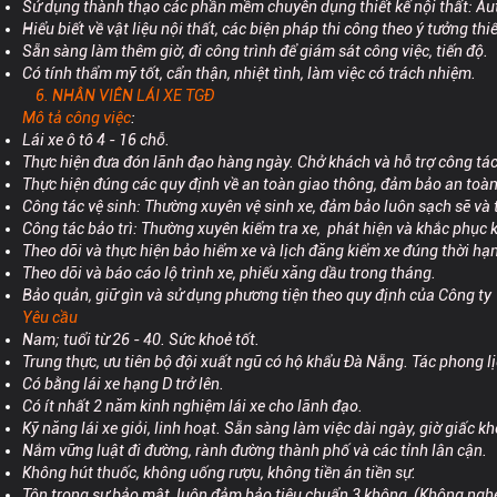
Sử dụng thành thạo các phần mềm chuyên dụng thiết kế nội thất: A
Hiểu biết về vật liệu nội thất, các biện pháp thi công theo ý tưởng thi
Sẵn sàng làm thêm giờ, đi công trình để giám sát công việc, tiến độ.
Có tính thẩm mỹ tốt, cẩn thận, nhiệt tình, làm việc có trách nhiệm.
6. NHÂN VIÊN LÁI XE TGĐ
Mô tả công việc
:
Lái xe ô tô 4 - 16 chỗ.
Thực hiện đưa đón lãnh đạo hàng ngày. Chở khách và hỗ trợ công tác
Thực hiện đúng các quy định về an toàn giao thông, đảm bảo an toàn
Công tác vệ sinh: Thường xuyên vệ sinh xe, đảm bảo luôn sạch sẽ và 
Công tác bảo trì: Thường xuyên kiểm tra xe, phát hiện và khắc phục kị
Theo dõi và thực hiện bảo hiểm xe và lịch đăng kiểm xe đúng thời hạn
Theo dõi và báo cáo lộ trình xe, phiếu xăng dầu trong tháng.
Bảo quản, giữ gìn và sử dụng phương tiện theo quy định của Công ty
Yêu cầu
Nam; tuổi từ 26 - 40. Sức khoẻ tốt.
Trung thực, ưu tiên bộ đội xuất ngũ có hộ khẩu Đà Nẵng. Tác phong l
Có bằng lái xe hạng D trở lên.
Có ít nhất 2 năm kinh nghiệm lái xe cho lãnh đạo.
Kỹ năng lái xe giỏi, linh hoạt. Sẵn sàng làm việc dài ngày, giờ giấc 
Nắm vững luật đi đường, rành đường thành phố và các tỉnh lân cận.
Không hút thuốc, không uống rượu, không tiền án tiền sự.
Tôn trọng sự bảo mật, luôn đảm bảo tiêu chuẩn 3 không (Không nghe 