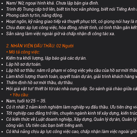
Nam/ Nữ, ngoại hình khá. Chưa lập bận gia đình.
Trình độ Trung cấp trở lên, biết tin học văn phòng, biết nói Tiếng Anh 
Phong cách tự tin, năng động.
Hoạt ngôn, kỹ năng giao tiếp và thuyết phục tốt, có giọng nói hay là m
Chịu được áp lực công việc, hòa đồng, nhiệt tình, có tinh thần gắn kết 
Sẵn sàng làm việc ngoài giờ và chấp nhận đi công tác xa.
2. NHÂN VIÊN ĐẤU THẦU: 02 Người
* Mô tả công việc:
Kiểm tra khối lượng, lập báo giá các dự án.
Lập hồ sơ dự toán.
Lập hồ sơ thầu: nắm rõ phạm vi công việc yêu cầu của hồ sơ mời thầu.
Làm khối lượng thanh toán, quyết toán dự án, giải trình khách hàng 
Thẩm định hồ sơ mời thầu, dự thầu.
Hỏi giá vật tư/ thiết bi từ các nhà cung cấp. So sánh giá chào giữa 
* Yêu cầu:
Nam, tuổi từ 25 – 35.
Có ít nhất 2 năm kinh nghiệm làm nghiệp vụ đấu thầu. Ưu tiên ứng viê
Tốt nghiệp cao đẳng trở lên, chuyên ngành kinh tế xây dựng, kiến trú
Có kiến thức về Luật doanh nghiệp, Xây dựng, Quản lý dự án, Quản lý
công văn. Ưu tiên các bạn biết tiếng anh.
Có khả năng chịu áp lực công việc cao, chấp nhận làm việc ngoài giờ