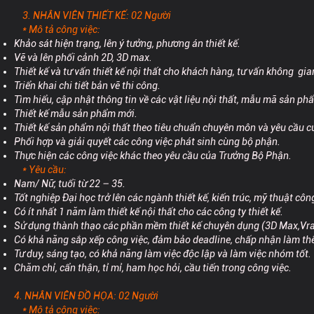
3. NHÂN VIÊN THIẾT KẾ: 02 Người
* Mô tả công việc:
Khảo sát hiện trạng, lên ý tưởng, phương án thiết kế.
Vẽ và lên phối cảnh 2D, 3D max.
Thiết kế và tư vấn thiết kế nội thất cho khách hàng, tư vấn không gi
Triển khai chi tiết bản vẽ thi công.
Tìm hiểu, cập nhật thông tin về các vật liệu nội thất, mẫu mã sản ph
Thiết kế mẫu sản phẩm mới.
Thiết kế sản phẩm nội thất theo tiêu chuẩn chuyên môn và yêu cầu 
Phối hợp và giải quyết các công việc phát sinh cùng bộ phận.
Thực hiện các công việc khác theo yêu cầu của Trưởng Bộ Phận.
* Yêu cầu:
Nam/ Nữ, tuổi từ 22 – 35.
Tốt nghiệp Đại học trở lên các ngành thiết kế, kiến trúc, mỹ thuật côn
Có ít nhất 1 năm làm thiết kế nội thất cho các công ty thiết kế.
Sử dụng thành thạo các phần mềm thiết kế chuyên dụng (3D Max,Vray
Có khả năng sắp xếp công việc, đảm bảo deadline, chấp nhận làm th
Tư duy, sáng tạo, có khả năng làm việc độc lập và làm việc nhóm tốt.
Chăm chỉ, cẩn thận, tỉ mỉ, ham học hỏi, cầu tiến trong công việc.
4. NHÂN VIÊN ĐỒ HỌA: 02 Người
* Mô tả công việc: