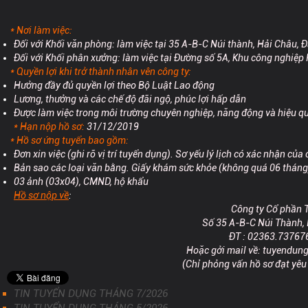
* Nơi làm việc:
Đối với Khối văn phòng: làm việc tại 35 A-B-C Núi thành, Hải Châu, 
Đối với Khối phân xưởng: làm việc tại Đường số 5A, Khu công nghiệ
* Quyền lợi khi trở thành nhân vên công ty:
Hưởng đầy đủ quyền lợi theo Bộ Luật Lao động
Lương, thưởng và các chế độ đãi ngộ, phúc lợi hấp dẫn
Được làm việc trong môi trường chuyên nghiệp, năng động và hiệu q
*
Hạn nộp hồ sơ:
31/12/2019
* Hồ sơ ứng tuyển bao gồm:
Đơn xin việc (ghi rõ vị trí tuyển dụng). Sơ yếu lý lịch có xác nhận củ
Bản sao các loại văn bằng. Giấy khám sức khỏe (không quá 06 tháng
03 ảnh (03x04), CMND, hộ khẩu
Hồ sơ nộp về
:
Công ty Cổ phần 
Số 35 A-B-C Núi Thành, 
ĐT : 02363.73767
Hoặc gởi mail về: tuyendu
(Chỉ phỏng vấn hồ sơ đạt yêu
TIN TUYỂN DỤNG THÁNG 7/2026