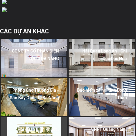
CÁC DỰ ÁN KHÁC
CÔNG TY CỔ PHẦN ĐIỆN
Hải Quan Long An - Chi
LỰC 3 ĐÀ NẴNG
Cục Đức Hoà
Phòng Chờ Thương Gia -
Bảo hiểm xã hội tỉnh Đồng
Sân Bay Quốc Tế Đà Nẵng
Tháp
Hải quan Bình Phước.
VNPT Quảng Nam.