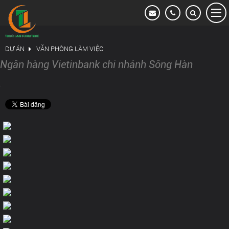
Dự án
DỰ ÁN
VĂN PHÒNG LÀM VIỆC
HỆ THỐNG NGÂN HÀNG VIETCOMBANK
Ngân hàng Vietinbank chi nhánh Sông Hàn
VĂN PHÒNG LÀM VIỆC
.
KHÁCH SẠN & RESORT
CĂN HỘ CAO CẤP
NHÀ Ở TƯ NHÂN
HỆ THỐNG NGÂN HÀNG VIETINBANK
HỆ THỐNG NGÂN HÀNG AGRIBANK