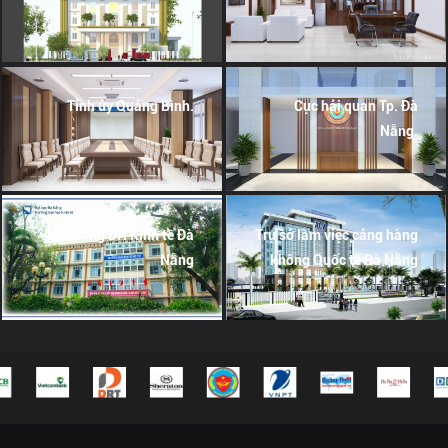
Tỉnh ủy Quảng Bình.
Cục hải quan Tp. Đà
Nẵng.
Trường ĐH Kinh tế Đà
Trụ sở làm việc cảng hàng
Nẵng
không Quốc tế Đà Nẵng