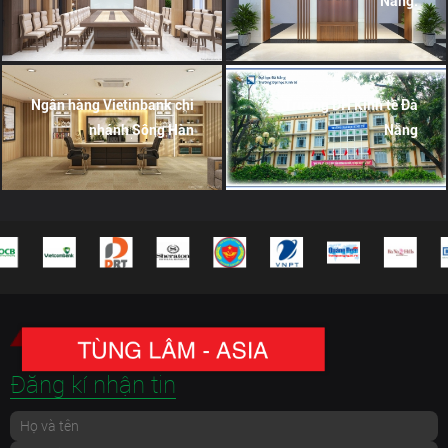
Nẵng.
Ngân hàng Vietinbank chi
Trường ĐH Kinh tế Đà
nhánh Sông Hàn
Nẵng
Đăng kí nhận tin