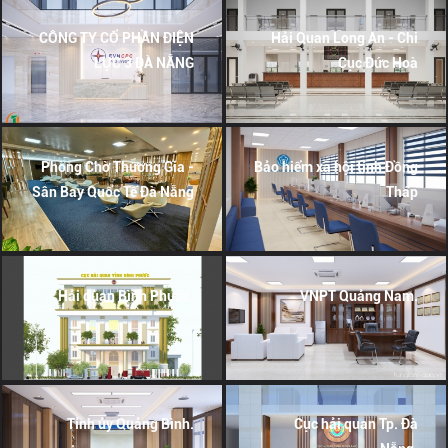
CÔNG TY CỔ PHẦN ĐIỆN
Hải Quan Long An - Chi
LỰC 3 ĐÀ NẴNG
Cục Đức Hoà
Phòng Chờ Thương Gia -
Bảo hiểm xã hội tỉnh Đồng
Sân Bay Quốc Tế Đà Nẵng
Tháp
Hải quan Bình Phước.
VNPT Quảng Nam.
Tỉnh ủy Quảng Bình.
Cục hải quan Tp. Đà