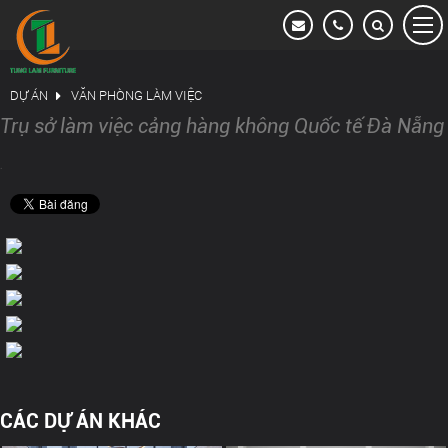
Dự án
DỰ ÁN
VĂN PHÒNG LÀM VIỆC
HỆ THỐNG NGÂN HÀNG VIETCOMBANK
Trụ sở làm việc cảng hàng không Quốc tế Đà Nẵng
VĂN PHÒNG LÀM VIỆC
.
KHÁCH SẠN & RESORT
CĂN HỘ CAO CẤP
NHÀ Ở TƯ NHÂN
HỆ THỐNG NGÂN HÀNG VIETINBANK
HỆ THỐNG NGÂN HÀNG AGRIBANK
CÁC DỰ ÁN KHÁC