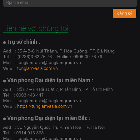
Đăng ký
Liên hệ với chúng tôi
Trụ sở chính :
.
Add
: 35 A-B-C Núi Thành, P. Hòa Cường, TP. Đà Nẵng
Tel
: (0236)3.62 76 76 - Hotline: 0906 00 76 76
Mail
: tunglam-asia@tunglamgroup.vn
tunglam-asia.com.vn
Web
:
Văn phòng Đại diện tại miền Nam :
Số 52 – 54 Bàu Cát 7, P. Tân Bình, TP. Hồ Chí Minh
Add :
Tel : 0903 443 447
Mail : tunglam-asia@tunglamgroup.vn
https://tunglam-asia.com.vn
Web
:
Văn phòng Đại diện tại miền Bắc :
Add : 31 Nguyễn Quốc Trị, P. Yên Hòa, TP. Hà Nội
Tel : 0914 916 868
Mail : tunglam-asia@tunglamgroup.vn