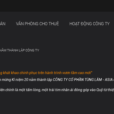
 ÁN
VĂN PHÒNG CHO THUÊ
HOẠT ĐỘNG CÔNG TY
 NĂM THÀNH LẬP CÔNG TY
 khát khao chinh phục trên hành trình vươn tầm cao mới"
o mừng
Kỉ niệm 20 năm thành lập CÔNG TY CỔ PHẦN TÙNG LÂM - ASIA
iên chính là một tấm lòng, một trái tim nhân ái đóng góp vào Quỹ từ th